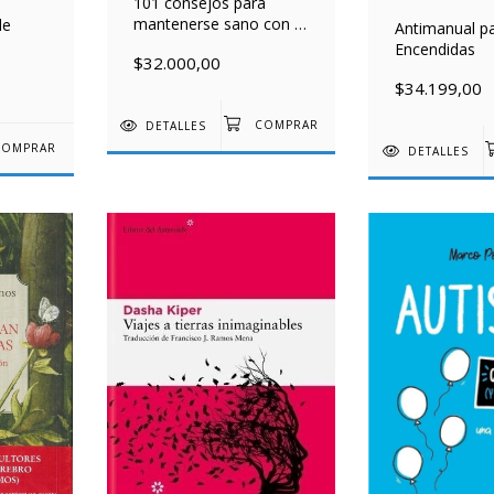
101 consejos para
mantenerse sano con la
le
Antimanual p
diabetes
Encendidas
$32.000,00
$34.199,00
DETALLES
DETALLES