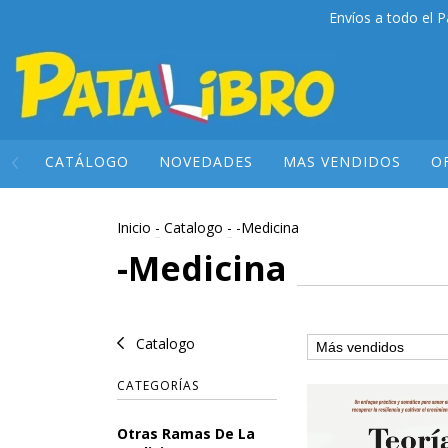
Envíos a todo el P
CATÁLOGO
NOVEDADES
MAS VENDIDOS
O
Inicio
-
Catalogo
-
-Medicina
-Medicina
Catalogo
CATEGORÍAS
Otras Ramas De La