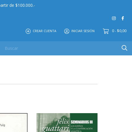
artir de $100.000.-
0
$0,00
CREAR CUENTA
INICIAR SESIÓN
-
 MAYOR
EDITORIAL
CONTACTO
NOSOTROS