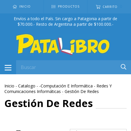
0
INICIO
PRODUCTOS
CARRITO
Envíos a todo el País. Sin cargo a Patagonia a partir de
$70.000.- Resto de Argentina a partir de $100.000.-
Inicio
-
Catalogo
-
-Computación E Informática
-
Redes Y
Comunicaciones Informáticas
-
Gestión De Redes
Gestión De Redes