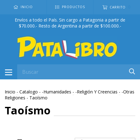
0
INICIO
PRODUCTOS
CARRITO
Envíos a todo el País. Sin cargo a Patagonia a partir de
$70.000.- Resto de Argentina a partir de $100.000.-
Inicio
-
Catalogo
-
-Humanidades
-
-Religión Y Creencias
-
-Otras
Religiones
-
Taoísmo
Taoísmo