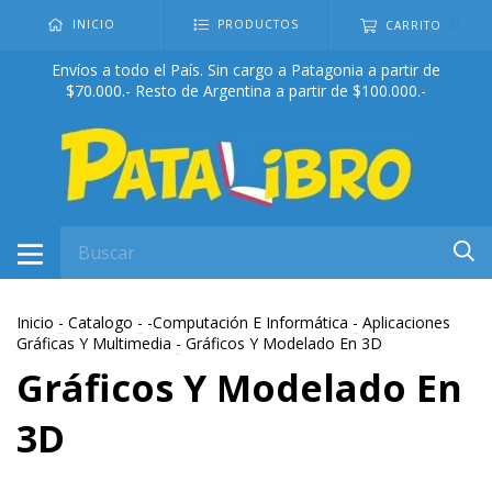
0
INICIO
PRODUCTOS
CARRITO
Envíos a todo el País. Sin cargo a Patagonia a partir de
$70.000.- Resto de Argentina a partir de $100.000.-
Inicio
-
Catalogo
-
-Computación E Informática
-
Aplicaciones
Gráficas Y Multimedia
-
Gráficos Y Modelado En 3D
Gráficos Y Modelado En
3D