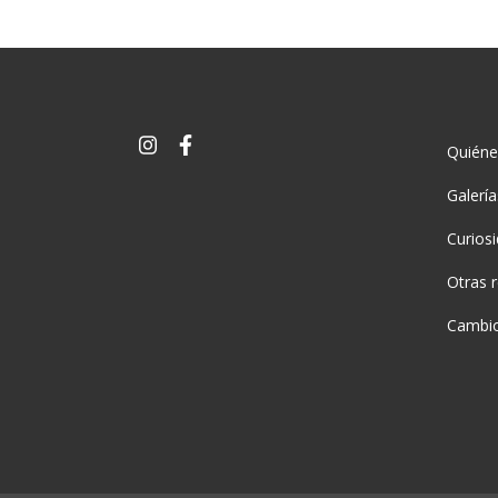
Quién
Galerí
Curios
Otras 
Cambio