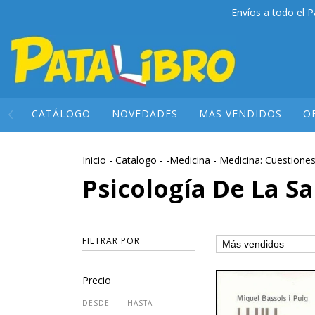
Envíos a todo el P
CATÁLOGO
NOVEDADES
MAS VENDIDOS
O
Inicio
-
Catalogo
-
-Medicina
-
Medicina: Cuestione
Psicología De La S
FILTRAR POR
Precio
DESDE
HASTA