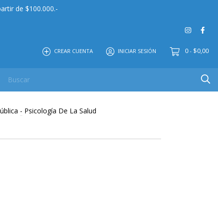
artir de $100.000.-
0
$0,00
CREAR CUENTA
INICIAR SESIÓN
-
 MAYOR
EDITORIAL
CONTACTO
NOSOTROS
ública
-
Psicología De La Salud