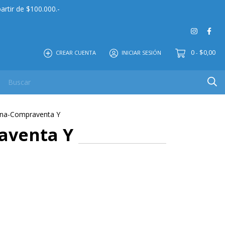
artir de $100.000.-
0
$0,00
CREAR CUENTA
INICIAR SESIÓN
-
 MAYOR
EDITORIAL
CONTACTO
NOSOTROS
sona-Compraventa Y
aventa Y