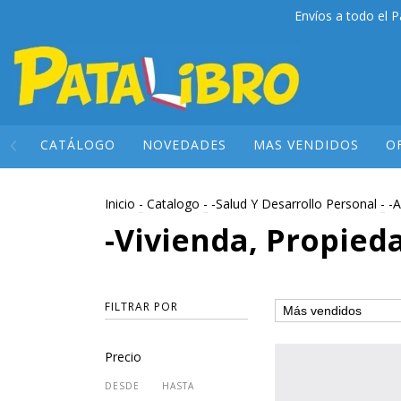
Envíos a todo el P
CATÁLOGO
NOVEDADES
MAS VENDIDOS
O
Inicio
-
Catalogo
-
-Salud Y Desarrollo Personal
-
-A
-Vivienda, Propie
FILTRAR POR
Precio
DESDE
HASTA