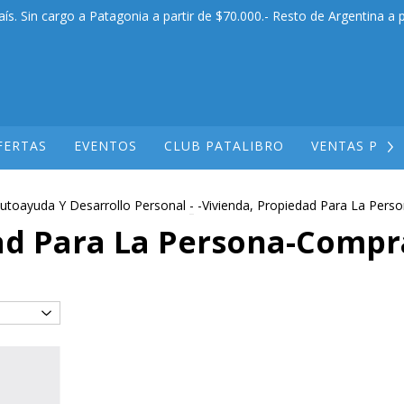
aís. Sin cargo a Patagonia a partir de $70.000.- Resto de Argentina a p
FERTAS
EVENTOS
CLUB PATALIBRO
VENTAS POR
utoayuda Y Desarrollo Personal
-
-Vivienda, Propiedad Para La Per
dad Para La Persona-Compr