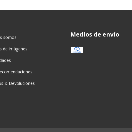
Medios de envío
es somos
as de imágenes
idades
recomendaciones
s & Devoluciones