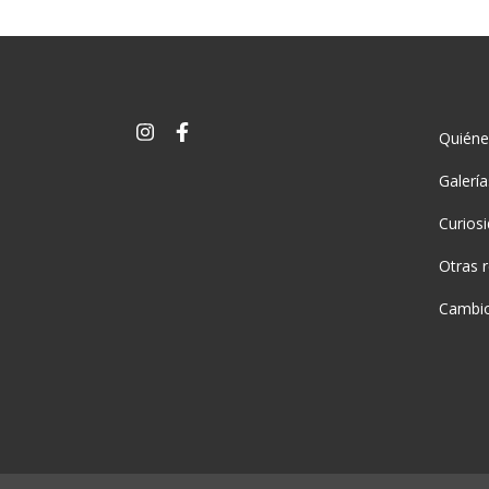
Quién
Galerí
Curios
Otras 
Cambio