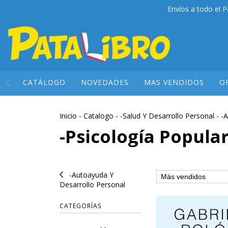
Envíos a todo el P
CATÁLOGO
NOVEDADES
MAS VENDIDOS
O
Inicio
-
Catalogo
-
-Salud Y Desarrollo Personal
-
-A
-Psicología Popula
-Autoayuda Y
Desarrollo Personal
CATEGORÍAS