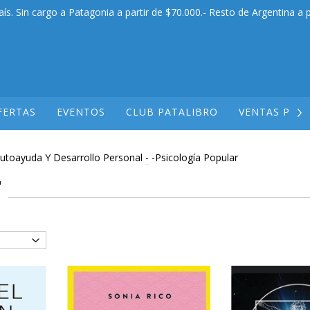
aís. Sin cargo a Patagonia a partir de $70.000.- Resto de Argentina a p
FERTAS
EVENTOS
CLUB PATALIBRO
VENTAS POR
utoayuda Y Desarrollo Personal
-
-Psicología Popular
r