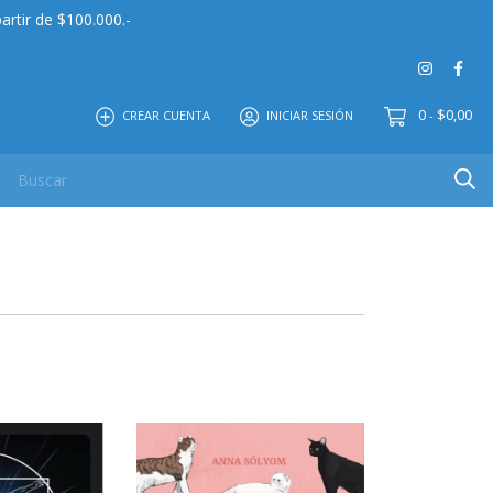
artir de $100.000.-
0
$0,00
CREAR CUENTA
INICIAR SESIÓN
-
 MAYOR
EDITORIAL
CONTACTO
NOSOTROS