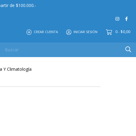
artir de $100.000.-
0
$0,00
CREAR CUENTA
INICIAR SESIÓN
-
 MAYOR
EDITORIAL
CONTACTO
NOSOTROS
a Y Climatología