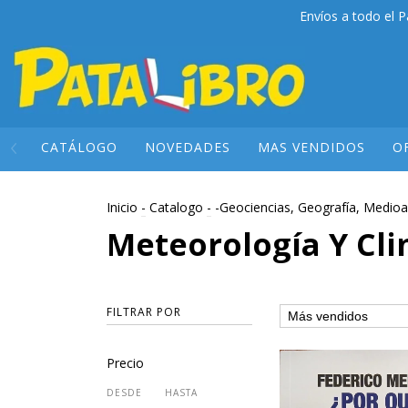
Envíos a todo el P
CATÁLOGO
NOVEDADES
MAS VENDIDOS
O
Inicio
-
Catalogo
-
-Geociencias, Geografía, Medioa
Meteorología Y Cli
FILTRAR POR
Precio
DESDE
HASTA