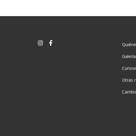
Quién
Galerí
Curios
Otras 
Cambio