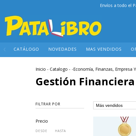
Envíos a todo el P
CATÁLOGO
NOVEDADES
MAS VENDIDOS
O
Inicio
-
Catalogo
-
-Economía, Finanzas, Empresa Y
Gestión Financiera
FILTRAR POR
Precio
DESDE
HASTA