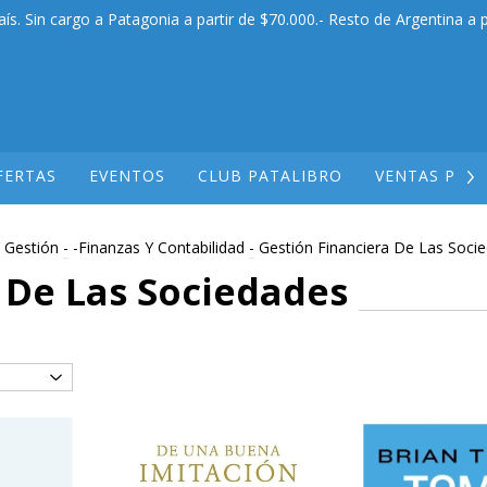
aís. Sin cargo a Patagonia a partir de $70.000.- Resto de Argentina a p
FERTAS
EVENTOS
CLUB PATALIBRO
VENTAS POR
 Gestión
-
-Finanzas Y Contabilidad
-
Gestión Financiera De Las Soci
 De Las Sociedades