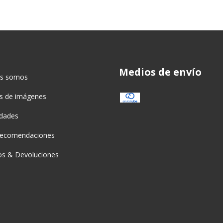
Medios de envío
es somos
as de imágenes
idades
recomendaciones
s & Devoluciones