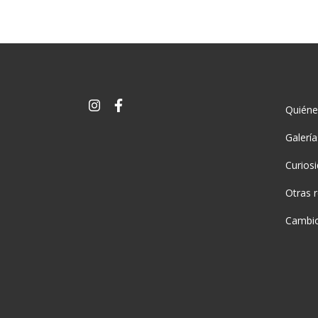
Quién
Galerí
Curios
Otras 
Cambio