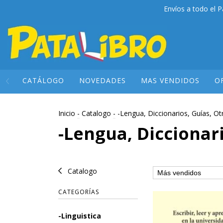
Envíos a todo el P
CATÁLOGO
NOVEDADES
MAS VENDIDOS
O
Inicio
-
Catalogo
-
-Lengua, Diccionarios, Guías, O
-Lengua, Diccionar
Catalogo
CATEGORÍAS
-Linguistica