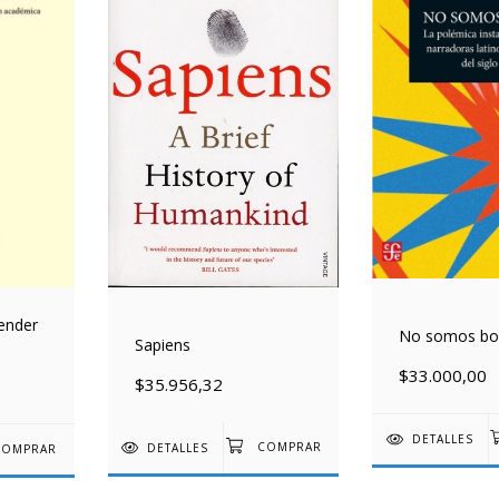
render
No somos b
Sapiens
$33.000,00
$35.956,32
DETALLES
DETALLES