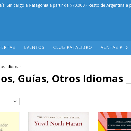
aís. Sin cargo a Patagonia a partir de $70.000.- Resto de Argentina a p
FERTAS
EVENTOS
CLUB PATALIBRO
VENTAS POR
tros Idiomas
ios, Guías, Otros Idiomas