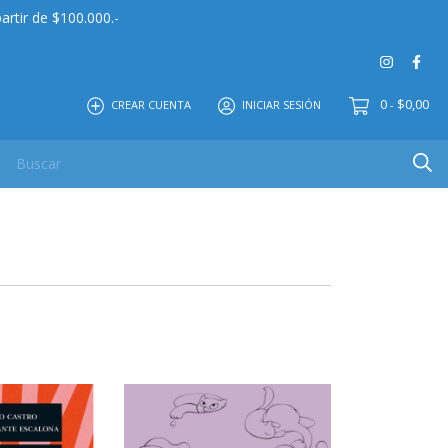
artir de $100.000.-
0
$0,00
CREAR CUENTA
INICIAR SESIÓN
-
 MAYOR
EDITORIAL
CONTACTO
NOSOTROS