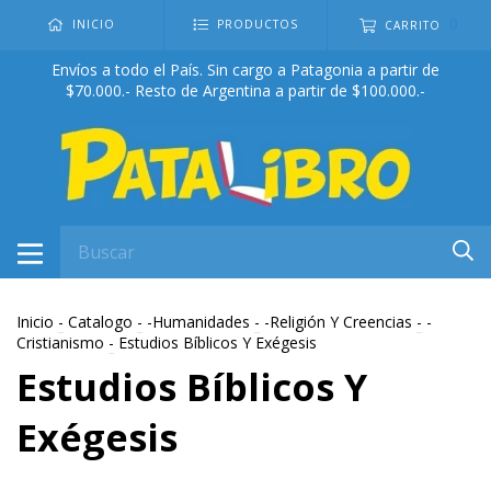
0
INICIO
PRODUCTOS
CARRITO
Envíos a todo el País. Sin cargo a Patagonia a partir de
$70.000.- Resto de Argentina a partir de $100.000.-
Inicio
-
Catalogo
-
-Humanidades
-
-Religión Y Creencias
-
-
Cristianismo
-
Estudios Bíblicos Y Exégesis
Estudios Bíblicos Y
Exégesis