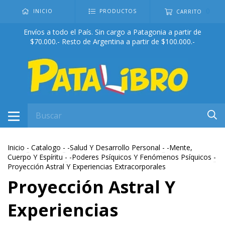
0
INICIO
PRODUCTOS
CARRITO
Envíos a todo el País. Sin cargo a Patagonia a partir de
$70.000.- Resto de Argentina a partir de $100.000.-
Inicio
-
Catalogo
-
-Salud Y Desarrollo Personal
-
-Mente,
Cuerpo Y Espíritu
-
-Poderes Psíquicos Y Fenómenos Psíquicos
-
Proyección Astral Y Experiencias Extracorporales
Proyección Astral Y
Experiencias