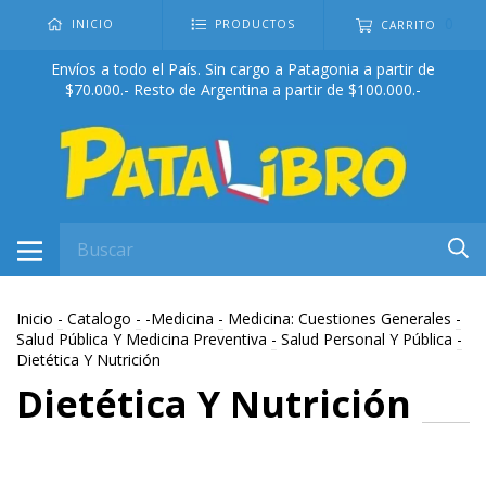
0
INICIO
PRODUCTOS
CARRITO
Envíos a todo el País. Sin cargo a Patagonia a partir de
$70.000.- Resto de Argentina a partir de $100.000.-
Inicio
-
Catalogo
-
-Medicina
-
Medicina: Cuestiones Generales
-
Salud Pública Y Medicina Preventiva
-
Salud Personal Y Pública
-
Dietética Y Nutrición
Dietética Y Nutrición