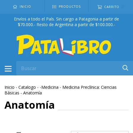
0
INICIO
PRODUCTOS
CARRITO
Envíos a todo el País. Sin cargo a Patagonia a partir de
$70.000.- Resto de Argentina a partir de $100.000.-
Inicio
-
Catalogo
-
-Medicina
-
Medicina Preclínica: Ciencias
Básicas
-
Anatomía
Anatomía