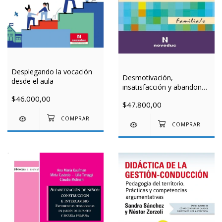
Desplegando la vocación
Desmotivación,
desde el aula
insatisfacción y abandono
de proyectos en los
$46.000,00
$47.800,00
jóvenes