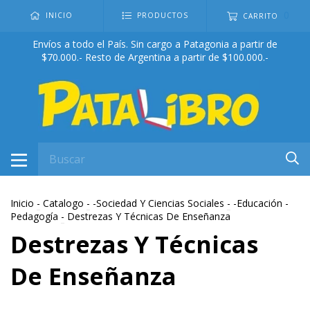
0
INICIO
PRODUCTOS
CARRITO
Envíos a todo el País. Sin cargo a Patagonia a partir de
$70.000.- Resto de Argentina a partir de $100.000.-
Inicio
-
Catalogo
-
-Sociedad Y Ciencias Sociales
-
-Educación -
Pedagogía
-
Destrezas Y Técnicas De Enseñanza
Destrezas Y Técnicas
De Enseñanza