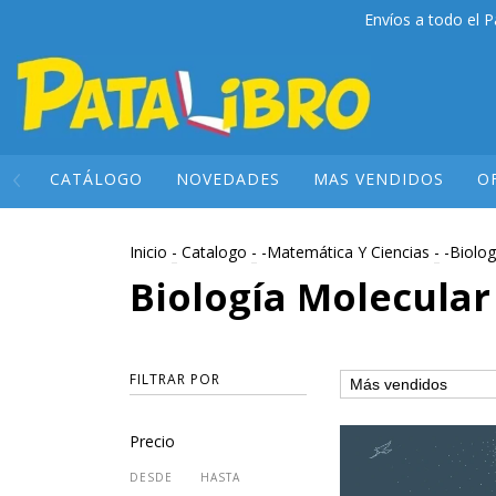
Envíos a todo el P
CATÁLOGO
NOVEDADES
MAS VENDIDOS
O
Inicio
-
Catalogo
-
-Matemática Y Ciencias
-
-Biolog
Biología Molecular
FILTRAR POR
Precio
DESDE
HASTA