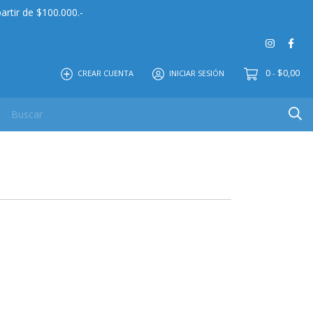
artir de $100.000.-
0
$0,00
CREAR CUENTA
INICIAR SESIÓN
-
 MAYOR
EDITORIAL
CONTACTO
NOSOTROS