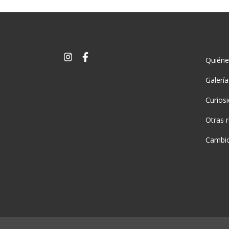
Quién
Galerí
Curios
Otras 
Cambio