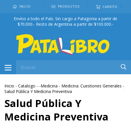
0
INICIO
PRODUCTOS
CARRITO
Envíos a todo el País. Sin cargo a Patagonia a partir de
$70.000.- Resto de Argentina a partir de $100.000.-
Inicio
-
Catalogo
-
-Medicina
-
Medicina: Cuestiones Generales
-
Salud Pública Y Medicina Preventiva
Salud Pública Y
Medicina Preventiva