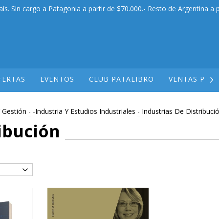
aís. Sin cargo a Patagonia a partir de $70.000.- Resto de Argentina a p
FERTAS
EVENTOS
CLUB PATALIBRO
VENTAS POR
 Gestión
-
-Industria Y Estudios Industriales
-
Industrias De Distribuci
ribución