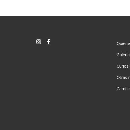
Quién
Galerí
Curios
Otras 
Cambio