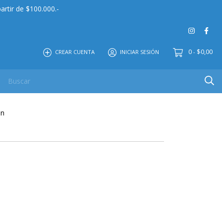
artir de $100.000.-
0
$0,00
CREAR CUENTA
INICIAR SESIÓN
-
 MAYOR
EDITORIAL
CONTACTO
NOSOTROS
ón