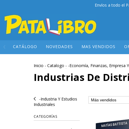
Envíos a todo el P
CATÁLOGO
NOVEDADES
MAS VENDIDOS
O
Inicio
-
Catalogo
-
-Economía, Finanzas, Empresa Y
Industrias De Dist
-Industria Y Estudios
Industriales
CATEGORÍAS