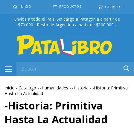
0
INICIO
PRODUCTOS
CARRITO
Envíos a todo el País. Sin cargo a Patagonia a partir de
$70.000.- Resto de Argentina a partir de $100.000.-
Inicio
-
Catalogo
-
-Humanidades
-
-Historia
-
-Historia: Primitiva
Hasta La Actualidad
-Historia: Primitiva
Hasta La Actualidad