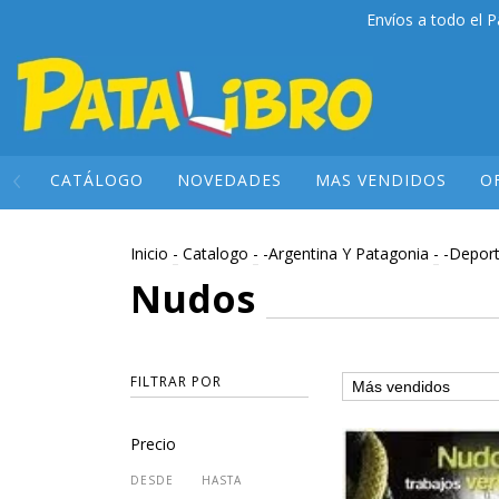
Envíos a todo el P
CATÁLOGO
NOVEDADES
MAS VENDIDOS
O
Inicio
-
Catalogo
-
-Argentina Y Patagonia
-
-Deport
Nudos
FILTRAR POR
Precio
DESDE
HASTA