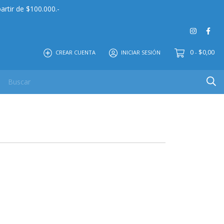
artir de $100.000.-
0
$0,00
CREAR CUENTA
INICIAR SESIÓN
-
 MAYOR
EDITORIAL
CONTACTO
NOSOTROS