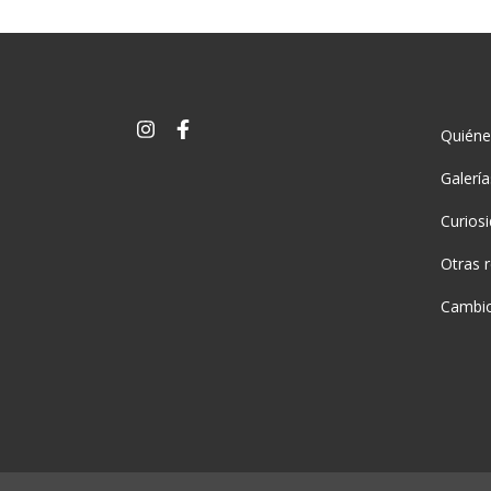
Quién
Galerí
Curios
Otras 
Cambio