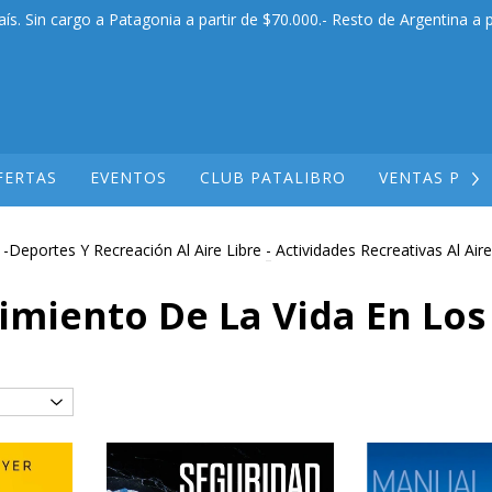
aís. Sin cargo a Patagonia a partir de $70.000.- Resto de Argentina a p
FERTAS
EVENTOS
CLUB PATALIBRO
VENTAS POR
-Deportes Y Recreación Al Aire Libre
-
Actividades Recreativas Al Aire
miento De La Vida En Los