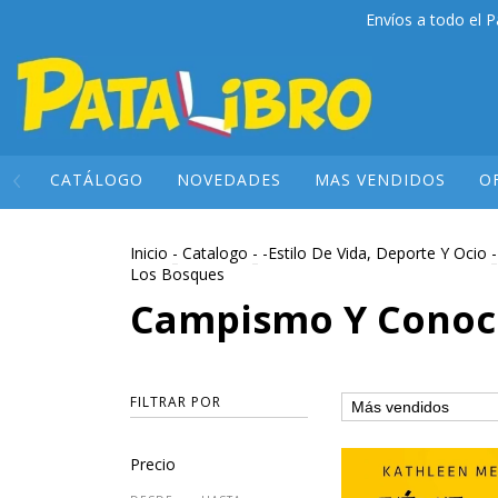
Envíos a todo el P
CATÁLOGO
NOVEDADES
MAS VENDIDOS
O
Inicio
-
Catalogo
-
-Estilo De Vida, Deporte Y Ocio
-
Los Bosques
Campismo Y Conoci
FILTRAR POR
Precio