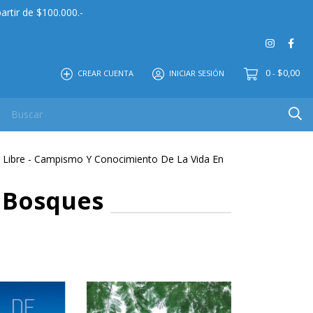
artir de $100.000.-
0
$0,00
CREAR CUENTA
INICIAR SESIÓN
-
 MAYOR
EDITORIAL
CONTACTO
NOSOTROS
 Libre
-
Campismo Y Conocimiento De La Vida En
 Bosques