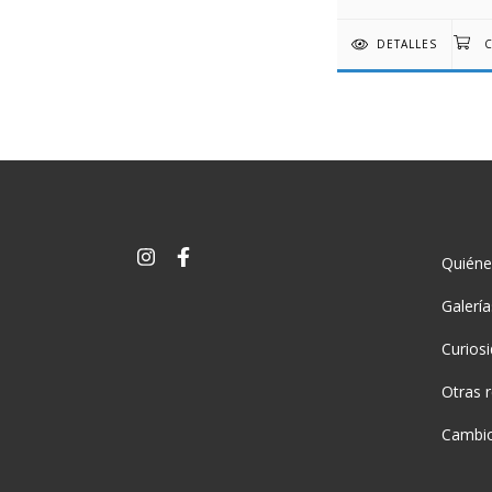
DETALLES
Quién
Galerí
Curios
Otras 
Cambio