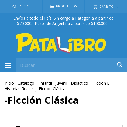
0
INICIO
PRODUCTOS
CARRITO
Envíos a todo el País. Sin cargo a Patagonia a partir de
$70.000.- Resto de Argentina a partir de $100.000.-
Inicio
-
Catalogo
-
-Infantil - Juvenil - Didáctico
-
-Ficción E
Historias Reales
-
-Ficción Clásica
-Ficción Clásica