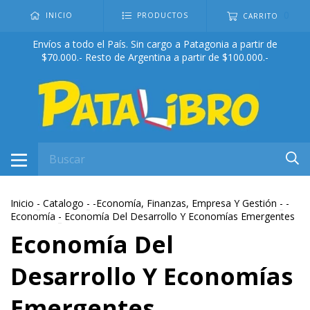
0
INICIO
PRODUCTOS
CARRITO
Envíos a todo el País. Sin cargo a Patagonia a partir de
$70.000.- Resto de Argentina a partir de $100.000.-
Inicio
-
Catalogo
-
-Economía, Finanzas, Empresa Y Gestión
-
-
Economía
-
Economía Del Desarrollo Y Economías Emergentes
Economía Del
Desarrollo Y Economías
Emergentes