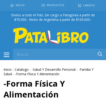
0
INICIO
PRODUCTOS
CARRITO
Envíos a todo el País. Sin cargo a Patagonia a partir de
$70.000.- Resto de Argentina a partir de $100.000.-
Inicio
-
Catalogo
-
-Salud Y Desarrollo Personal
-
-Familia Y
Salud
-
-Forma Física Y Alimentación
-Forma Física Y
Alimentación