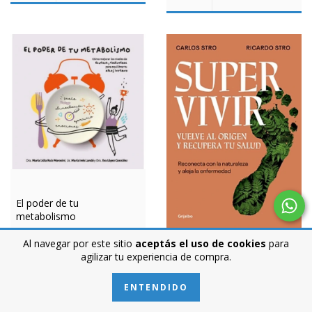
El poder de tu
metabolismo
$9.999,00
Al navegar por este sitio
aceptás el uso de cookies
para
agilizar tu experiencia de compra.
Super vivir
ENTENDIDO
$44.599,00