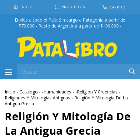
0
INICIO
PRODUCTOS
CARRITO
Envíos a todo el País. Sin cargo a Patagonia a partir de
$70.000.- Resto de Argentina a partir de $100.000.-
Inicio
-
Catalogo
-
-Humanidades
-
-Religión Y Creencias
-
Religiones Y Mitologías Antiguas
-
Religión Y Mitología De La
Antigua Grecia
Religión Y Mitología De
La Antigua Grecia