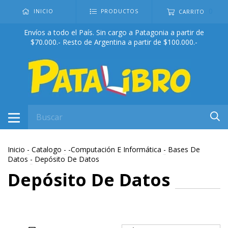
0
INICIO
PRODUCTOS
CARRITO
Envíos a todo el País. Sin cargo a Patagonia a partir de
$70.000.- Resto de Argentina a partir de $100.000.-
Inicio
-
Catalogo
-
-Computación E Informática
-
Bases De
Datos
-
Depósito De Datos
Depósito De Datos