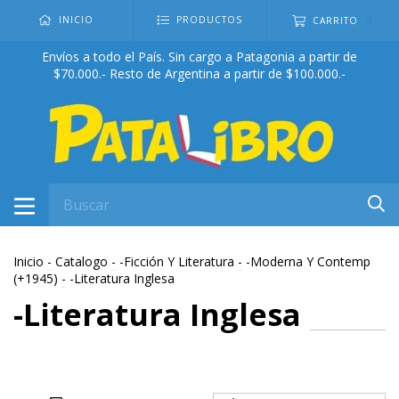
0
INICIO
PRODUCTOS
CARRITO
Envíos a todo el País. Sin cargo a Patagonia a partir de
$70.000.- Resto de Argentina a partir de $100.000.-
Inicio
-
Catalogo
-
-Ficción Y Literatura
-
-Moderna Y Contemp
(+1945)
-
-Literatura Inglesa
-Literatura Inglesa