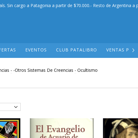
aís. Sin cargo a Patagonia a partir de $70.000.- Resto de Argentina a p
FERTAS
EVENTOS
CLUB PATALIBRO
VENTAS POR
ncias
-
-Otros Sistemas De Creencias
-
Ocultismo