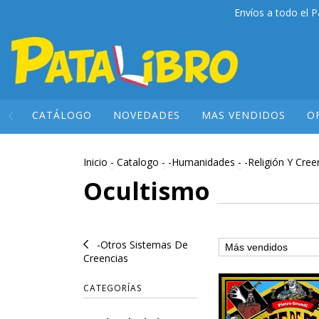
Envíos a todo el P
CATÁLOGO
NOVEDADES
MAS VENDIDOS
O
Inicio
-
Catalogo
-
-Humanidades
-
-Religión Y Cree
Ocultismo
-Otros Sistemas De
Creencias
CATEGORÍAS