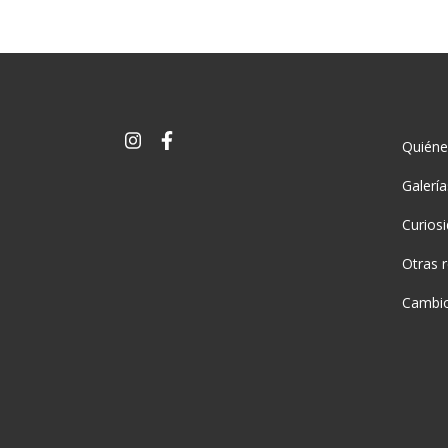
Quién
Galerí
Curios
Otras 
Cambio