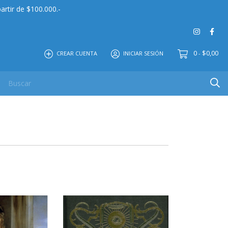
artir de $100.000.-
0
$0,00
CREAR CUENTA
INICIAR SESIÓN
-
 MAYOR
EDITORIAL
CONTACTO
NOSOTROS