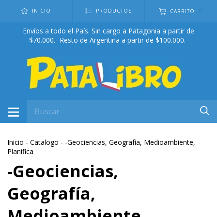
0
INICIO
PRODUCTOS
CARRITO
Envíos a todo el País. Sin cargo a Patagonia a partir de
$70.000.- Resto de Argentina a partir de $100.000.-
Inicio
-
Catalogo
-
-Geociencias, Geografía, Medioambiente,
Planifica
-Geociencias,
Geografía,
Medioambiente,