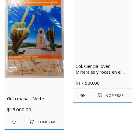
Col. Ciencia joven -
MInerales y rocas en el
arte, la ciencia y la
$17.500,00
tecnologia
Guía mapa - Norte
$15.000,00