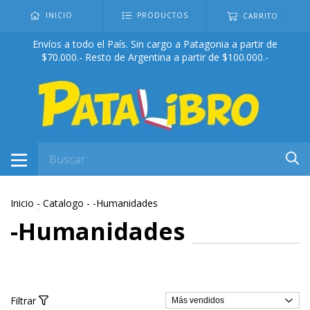
0
INICIO
PRODUCTOS
CARRITO
Envíos a todo el País. Sin cargo a Patagonia a partir de
$70.000.- Resto de Argentina a partir de $100.000.-
Inicio
-
Catalogo
-
-Humanidades
-Humanidades
Filtrar