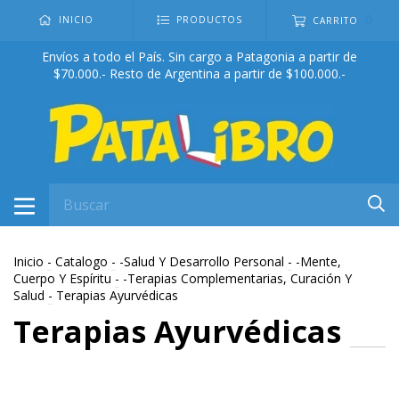
0
INICIO
PRODUCTOS
CARRITO
Envíos a todo el País. Sin cargo a Patagonia a partir de
$70.000.- Resto de Argentina a partir de $100.000.-
Inicio
-
Catalogo
-
-Salud Y Desarrollo Personal
-
-Mente,
Cuerpo Y Espíritu
-
-Terapias Complementarias, Curación Y
Salud
-
Terapias Ayurvédicas
Terapias Ayurvédicas