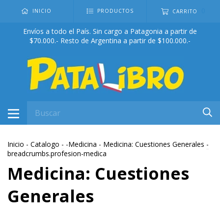
0
INICIO
PRODUCTOS
CARRITO
Envíos a todo el País. Sin cargo a Patagonia a partir de
$70.000.- Resto de Argentina a partir de $100.000.-
Inicio
-
Catalogo
-
-Medicina
-
Medicina: Cuestiones Generales
-
breadcrumbs.profesion-medica
Medicina: Cuestiones
Generales