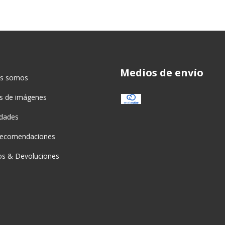
Medios de envío
es somos
as de imágenes
idades
recomendaciones
s & Devoluciones