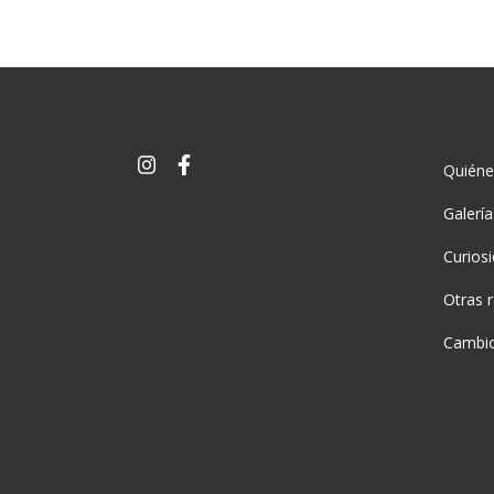
Quién
Galerí
Curios
Otras 
Cambio