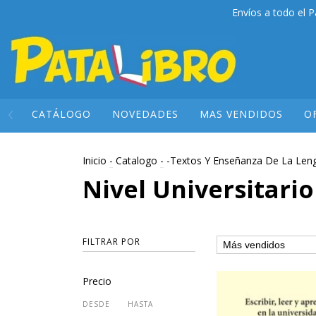
Envíos a todo el P
CATÁLOGO
NOVEDADES
MAS VENDIDOS
O
Inicio
-
Catalogo
-
-Textos Y Enseñanza De La Len
Nivel Universitario
FILTRAR POR
Precio
DESDE
HASTA