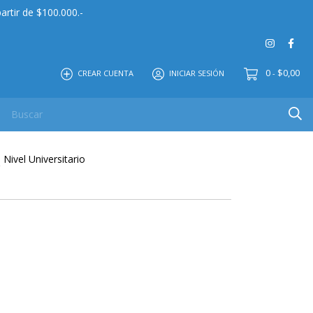
artir de $100.000.-
0
$0,00
CREAR CUENTA
INICIAR SESIÓN
-
 MAYOR
EDITORIAL
CONTACTO
NOSOTROS
-
Nivel Universitario