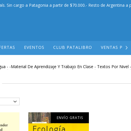
aís. Sin cargo a Patagonia a partir de $70.000.- Resto de Argentina a p
FERTAS
EVENTOS
CLUB PATALIBRO
VENTAS POR
gua
-
-Material De Aprendizaje Y Trabajo En Clase
-
Textos Por Nivel
ENVÍO GRATIS