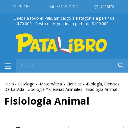
0
INICIO
PRODUCTOS
CARRITO
Envíos a todo el País. Sin cargo a Patagonia a partir de
$70.000.- Resto de Argentina a partir de $100.000.-
Inicio
-
Catalogo
-
-Matemática Y Ciencias
-
-Biología, Ciencias
De La Vida
-
Zoología Y Ciencias Animales
-
Fisiología Animal
Fisiología Animal