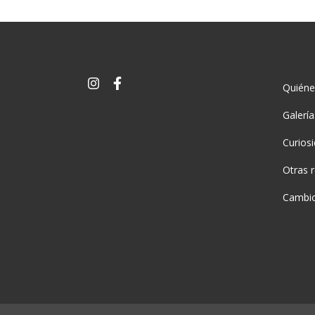
Quién
Galerí
Curios
Otras 
Cambio