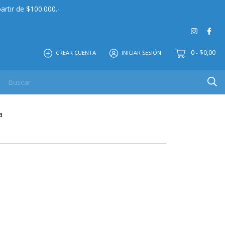
artir de $100.000.-
0
$0,00
CREAR CUENTA
INICIAR SESIÓN
-
 MAYOR
EDITORIAL
CONTACTO
NOSOTROS
a