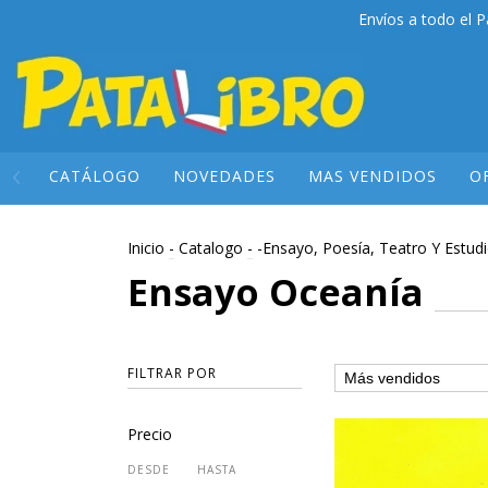
Envíos a todo el P
CATÁLOGO
NOVEDADES
MAS VENDIDOS
O
Inicio
-
Catalogo
-
-Ensayo, Poesía, Teatro Y Estudi
Ensayo Oceanía
FILTRAR POR
Precio
DESDE
HASTA