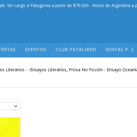
aís. Sin cargo a Patagonia a partir de $70.000.- Resto de Argentina a p
FERTAS
EVENTOS
CLUB PATALIBRO
VENTAS POR
os Literarios
-
-Ensayos Literarios, Prosa No Ficción
-
Ensayo Oceaní