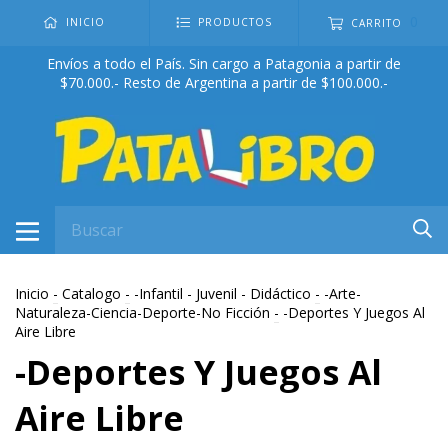
0
INICIO
PRODUCTOS
CARRITO
Envíos a todo el País. Sin cargo a Patagonia a partir de
$70.000.- Resto de Argentina a partir de $100.000.-
Inicio
-
Catalogo
-
-Infantil - Juvenil - Didáctico
-
-Arte-
Naturaleza-Ciencia-Deporte-No Ficción
-
-Deportes Y Juegos Al
Aire Libre
-Deportes Y Juegos Al
Aire Libre