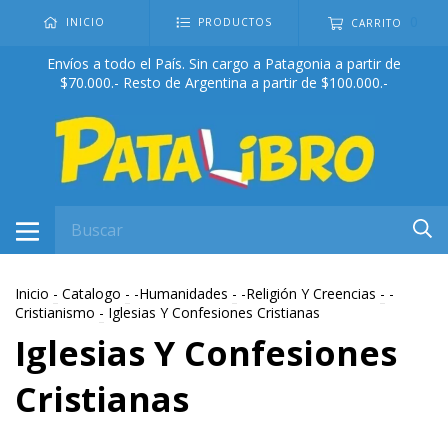
0
INICIO
PRODUCTOS
CARRITO
Envíos a todo el País. Sin cargo a Patagonia a partir de
$70.000.- Resto de Argentina a partir de $100.000.-
Inicio
-
Catalogo
-
-Humanidades
-
-Religión Y Creencias
-
-
Cristianismo
-
Iglesias Y Confesiones Cristianas
Iglesias Y Confesiones
Cristianas