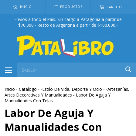
0
INICIO
PRODUCTOS
CARRITO
Envíos a todo el País. Sin cargo a Patagonia a partir de
$70.000.- Resto de Argentina a partir de $100.000.-
Inicio
-
Catalogo
-
-Estilo De Vida, Deporte Y Ocio
-
-Artesanías,
Artes Decorativas Y Manualidades
-
Labor De Aguja Y
Manualidades Con Telas
Labor De Aguja Y
Manualidades Con