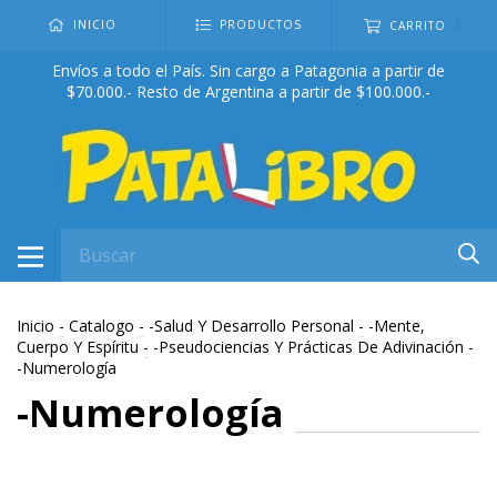
0
INICIO
PRODUCTOS
CARRITO
Envíos a todo el País. Sin cargo a Patagonia a partir de
$70.000.- Resto de Argentina a partir de $100.000.-
Inicio
-
Catalogo
-
-Salud Y Desarrollo Personal
-
-Mente,
Cuerpo Y Espíritu
-
-Pseudociencias Y Prácticas De Adivinación
-
-Numerología
-Numerología