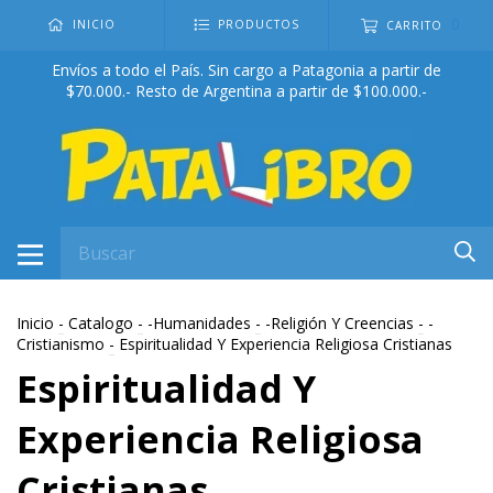
0
INICIO
PRODUCTOS
CARRITO
Envíos a todo el País. Sin cargo a Patagonia a partir de
$70.000.- Resto de Argentina a partir de $100.000.-
Inicio
-
Catalogo
-
-Humanidades
-
-Religión Y Creencias
-
-
Cristianismo
-
Espiritualidad Y Experiencia Religiosa Cristianas
Espiritualidad Y
Experiencia Religiosa
Cristianas