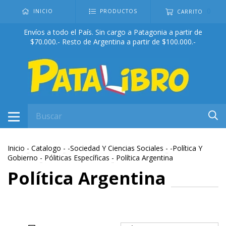
0
INICIO
PRODUCTOS
CARRITO
Envíos a todo el País. Sin cargo a Patagonia a partir de
$70.000.- Resto de Argentina a partir de $100.000.-
Inicio
-
Catalogo
-
-Sociedad Y Ciencias Sociales
-
-Política Y
Gobierno
-
Póliticas Específicas
-
Política Argentina
Política Argentina