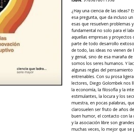
¿Hay una ciencia de las ideas? 
esa pregunta, que da incluso un
esas que resuelven problemas y 
fundamental no solo para el labo
aquellas empresas y proyectos 
parte de todo desarrollo exitoso.
de todo, las ideas no vienen de 
y genial, sino de esa maraña de 
somos los seres humanos. Y laci
algunas reglas del pensamiento 
entrenables. Con su prosa ligera
lectores, Diego Golombek nos lle
la economía, la filosofía y la int
estimulantes, la locura y los se
muestra, en pocas palabras, q
clarosuelen ser fruto de años de
buen humor, el contacto con la
y la asociación libre son grande
muchas veces, lo mejor que se p