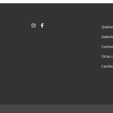
Quién
Galerí
Curios
Otras 
Cambio