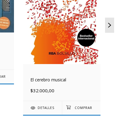
El cerebro musical
El cerebro
$32.000,00
$55.900
DETALLES
DETAL