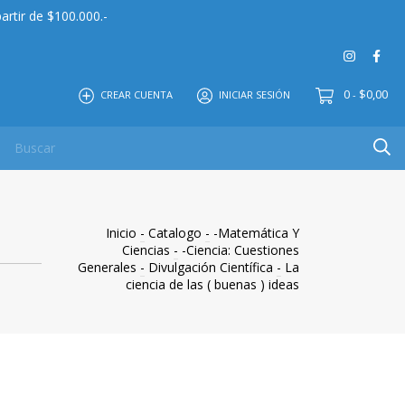
artir de $100.000.-
0
$0,00
CREAR CUENTA
INICIAR SESIÓN
-
 MAYOR
EDITORIAL
CONTACTO
NOSOTROS
Inicio
-
Catalogo
-
-Matemática Y
Ciencias
-
-Ciencia: Cuestiones
Generales
-
Divulgación Científica
-
La
ciencia de las ( buenas ) ideas