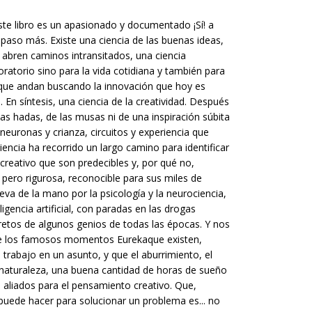
Este libro es un apasionado y documentado ¡Sí! a
 paso más. Existe una ciencia de las buenas ideas,
abren caminos intransitados, una ciencia
ratorio sino para la vida cotidiana y también para
que andan buscando la innovación que hoy es
 En síntesis, una ciencia de la creatividad. Después
las hadas, de las musas ni de una inspiración súbita
neuronas y crianza, circuitos y experiencia que
encia ha recorrido un largo camino para identificar
creativo que son predecibles y, por qué no,
 pero rigurosa, reconocible para sus miles de
va de la mano por la psicología y la neurociencia,
eligencia artificial, con paradas en las drogas
cretos de algunos genios de todas las épocas. Y nos
ue los famosos momentos Eurekaque existen,
 trabajo en un asunto, y que el aburrimiento, el
 naturaleza, una buena cantidad de horas de sueño
s aliados para el pensamiento creativo. Que,
uede hacer para solucionar un problema es... no