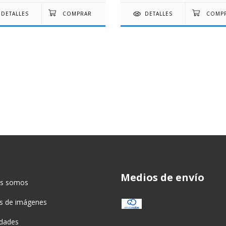
DETALLES
DETALLES
Medios de envío
es somos
as de imágenes
idades