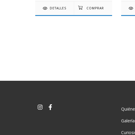
DETALLES
Quién
Galerí
Curios