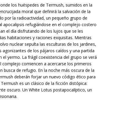
donde los huéspedes de Termush, sumidos en la
ncrucijada moral que definirá la salvación de la
 por la radioactividad, un pequeño grupo de
al apocalipsis refugiándose en el complejo costero
 el día disfrutando de los lujos que se les
ias habitaciones y raciones exquisitas. Mientras
olvo nuclear sepulta las esculturas de los jardines,
s agonizantes de los pájaros caídos y una partida
el yermo. La frágil coexistencia del grupo se verá
el complejo comiencen a acercarse los primeros
en busca de refugio. En la noche más oscura de la
ermush deberán forjar un nuevo código ético para
Termush es un clásico de la ficción distópica:
nte oscuro. Un White Lotus postapocalíptico, un
sionaria.