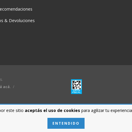
recomendaciones
s & Devoluciones
s.
á acá.
/
por este sitio
aceptás el uso de cookies
para agilizar tu experienci
ENTENDIDO