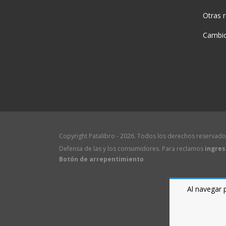
Otras 
Cambio
Copyright Patalibro - 2026. Todos los derechos reservado
Defensa de las y los consumidores. Para reclamos
ingres
Botón de arrepentimiento
Al navegar 