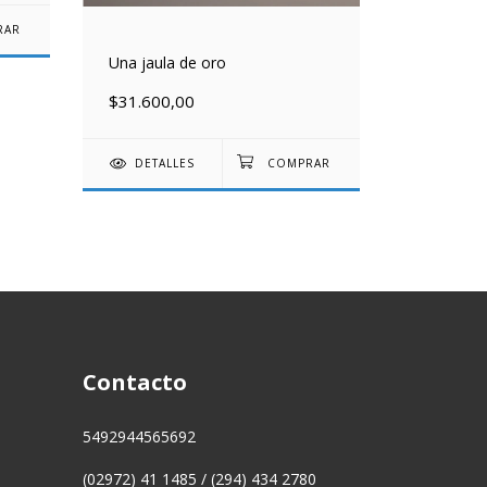
Una jaula de oro
La psicól
$31.600,00
$61.900
DETALLES
DETAL
Contacto
5492944565692
(02972) 41 1485 / (294) 434 2780