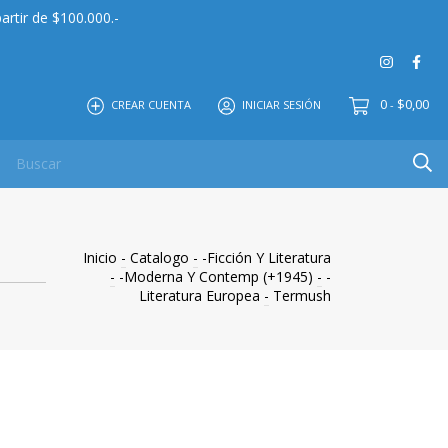
artir de $100.000.-
0
$0,00
CREAR CUENTA
INICIAR SESIÓN
-
 MAYOR
EDITORIAL
CONTACTO
NOSOTROS
Inicio
-
Catalogo
-
-Ficción Y Literatura
-
-Moderna Y Contemp (+1945)
-
-
Literatura Europea
-
Termush