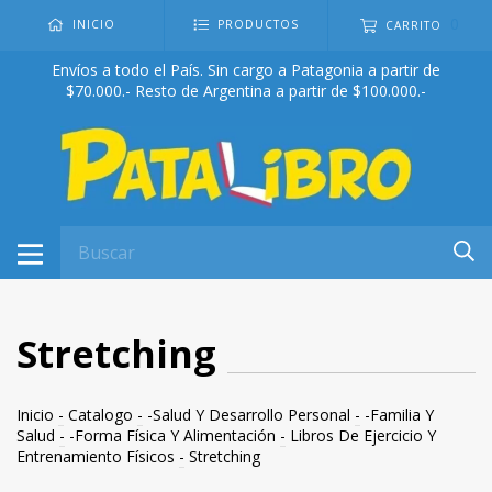
0
INICIO
PRODUCTOS
CARRITO
Envíos a todo el País. Sin cargo a Patagonia a partir de
$70.000.- Resto de Argentina a partir de $100.000.-
Stretching
Inicio
-
Catalogo
-
-Salud Y Desarrollo Personal
-
-Familia Y
Salud
-
-Forma Física Y Alimentación
-
Libros De Ejercicio Y
Entrenamiento Físicos
-
Stretching