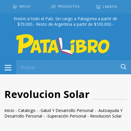
0
INICIO
PRODUCTOS
CARRITO
Envíos a todo el País. Sin cargo a Patagonia a partir de
$70.000.- Resto de Argentina a partir de $100.000.-
Revolucion Solar
Inicio
-
Catalogo
-
-Salud Y Desarrollo Personal
-
-Autoayuda Y
Desarrollo Personal
-
-Superación Personal
-
Revolucion Solar