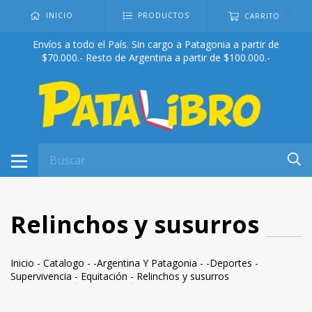
0
INICIO
PRODUCTOS
CARRITO
Envíos a todo el País. Sin cargo a Patagonia a partir de
$70.000.- Resto de Argentina a partir de $100.000.-
Relinchos y susurros
Inicio
-
Catalogo
-
-Argentina Y Patagonia
-
-Deportes -
Supervivencia
-
Equitación
-
Relinchos y susurros