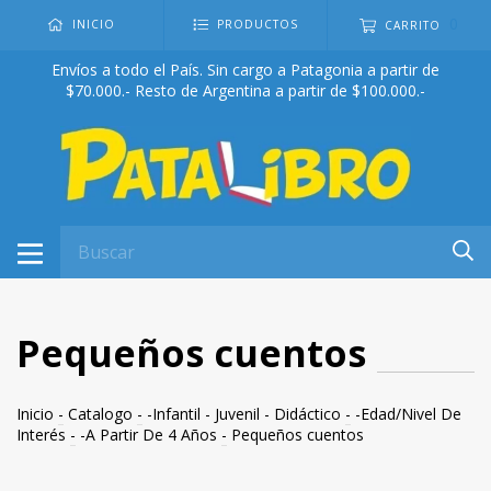
0
INICIO
PRODUCTOS
CARRITO
Envíos a todo el País. Sin cargo a Patagonia a partir de
$70.000.- Resto de Argentina a partir de $100.000.-
Pequeños cuentos
Inicio
-
Catalogo
-
-Infantil - Juvenil - Didáctico
-
-Edad/Nivel De
Interés
-
-A Partir De 4 Años
-
Pequeños cuentos