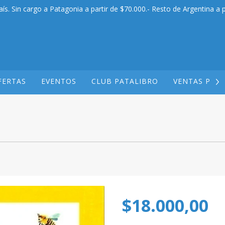
aís. Sin cargo a Patagonia a partir de $70.000.- Resto de Argentina a p
FERTAS
EVENTOS
CLUB PATALIBRO
VENTAS POR
$18.000,00