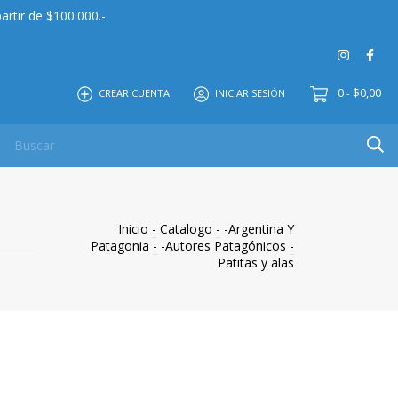
artir de $100.000.-
0
$0,00
CREAR CUENTA
INICIAR SESIÓN
-
 MAYOR
EDITORIAL
CONTACTO
NOSOTROS
Inicio
-
Catalogo
-
-Argentina Y
Patagonia
-
-Autores Patagónicos
-
Patitas y alas