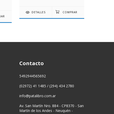
DETALLES
DETAL
Contacto
5492944565692
(02972) 41 1485 / (294) 434 2780
info@patalibro.com.ar
Av. San Martín Nro. 884 - CP8370 - San
Martín de los Andes - Neuquén -