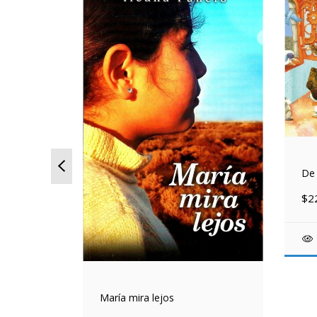
De 
$2
María mira lejos
uerte