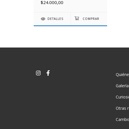
$24.000,00
DETALLES
Quién
Galerí
Curios
Otras 
Cambio