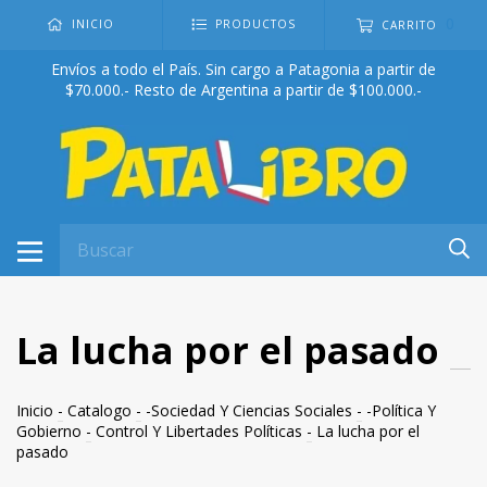
0
INICIO
PRODUCTOS
CARRITO
Envíos a todo el País. Sin cargo a Patagonia a partir de
$70.000.- Resto de Argentina a partir de $100.000.-
La lucha por el pasado
Inicio
-
Catalogo
-
-Sociedad Y Ciencias Sociales
-
-Política Y
Gobierno
-
Control Y Libertades Políticas
-
La lucha por el
pasado