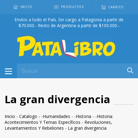
0
INICIO
PRODUCTOS
CARRITO
Envíos a todo el País. Sin cargo a Patagonia a partir de
$70.000.- Resto de Argentina a partir de $100.000.-
La gran divergencia
Inicio
-
Catalogo
-
-Humanidades
-
-Historia
-
-Historia:
Acontecimientos Y Temas Específicos
-
Revoluciones,
Levantamientos Y Rebeliones
-
La gran divergencia